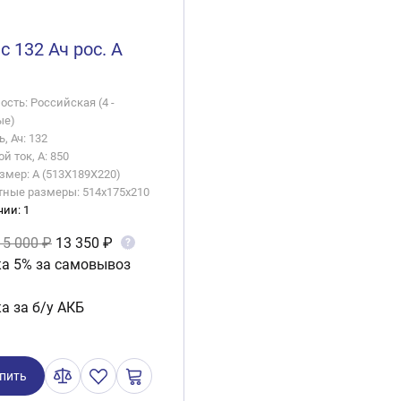
с 132 Ач рос. A
сть: Российская (4 -
ые)
, Ач: 132
й ток, А: 850
змер: A (513X189X220)
тные размеры: 514x175x210
чии: 1
15 000 ₽
13 350 ₽
?
а 5% за самовывоз
а за б/у АКБ
пить