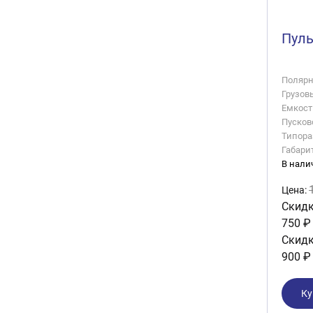
Пуль
Полярно
Грузов
Емкость
Пусково
Типора
Габари
В нали
Цена:
Скидк
750 ₽
Скидк
900 ₽
Ку