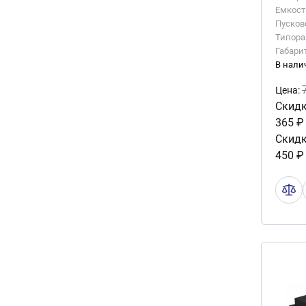
Емкость
Пусково
Типора
Габари
В нали
Цена:
Скидк
365 ₽
Скидк
450 ₽