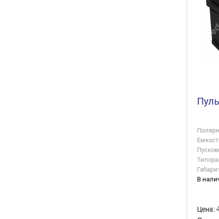
Пуль
Полярно
Емкость
Пусково
Типора
Габари
В нали
Цена: