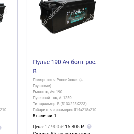
Пульс 190 Ач болт рос.
B
Полярность: Российская (4 -
Грузовые)
Емкость, Ач: 190
Пусковой ток, А: 1250
Типоразмер: B (513X223X223)
x210
Габаритные размеры: 514x218x210
В наличии: 1
17 900 ₽
15 805 ₽
?
Цена:
Скидка 5% за самовывоз