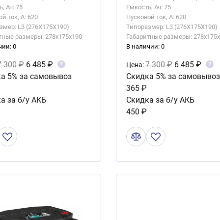
, Ач: 75
Емкость, Ач: 75
й ток, А: 620
Пусковой ток, А: 620
змер: L3 (276X175X190)
Типоразмер: L3 (276X175X190)
тные размеры: 278x175x190
Габаритные размеры: 278x175
чии: 0
В наличии: 0
7 300 ₽
6 485 ₽
7 300 ₽
6 485 ₽
?
?
Цена:
а 5% за самовывоз
Скидка 5% за самовывоз
365 ₽
а за б/у АКБ
Скидка за б/у АКБ
450 ₽