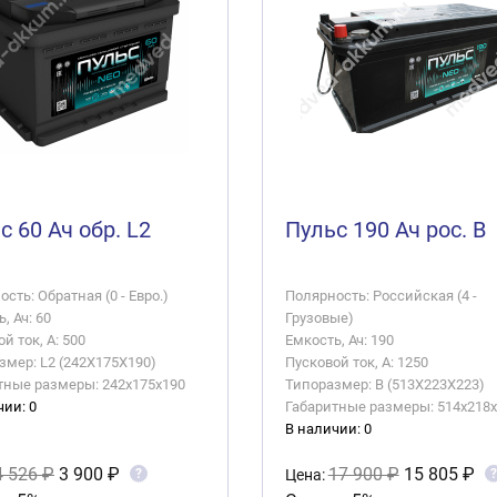
с 60 Ач обр. L2
Пульс 190 Ач рос. B
сть: Обратная (0 - Евро.)
Полярность: Российская (4 -
, Ач: 60
Грузовые)
й ток, А: 500
Емкость, Ач: 190
змер: L2 (242X175X190)
Пусковой ток, А: 1250
тные размеры: 242x175x190
Типоразмер: B (513X223X223)
чии: 0
Габаритные размеры: 514x218
В наличии: 0
4 526 ₽
3 900 ₽
17 900 ₽
15 805 ₽
?
?
Цена: