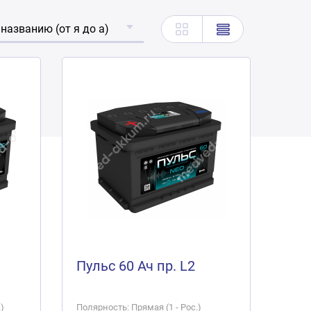
 названию (от я до а)
Пульс 60 Ач пр. L2
)
Полярность: Прямая (1 - Рос.)