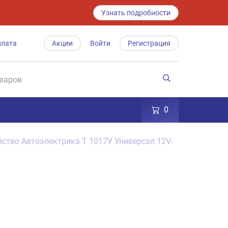
Узнать подробности
плата
Акции
Войти
Регистрация
0
йство Автоэлектрика Т 1017У Универсал 12V-