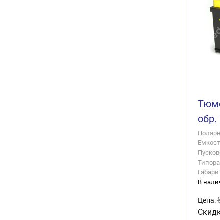
Тюме
обр.
Полярно
Емкость
Пусково
Типора
Габари
В нали
Цена:
Скидк