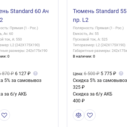
нь Standard 60 Ач
Тюмень Standard 55
L2
пр. L2
сть: Прямая (1 - Рос.)
Полярность: Прямая (1 - Рос.)
, Ач: 60
Емкость, Ач: 55
й ток, А: 550
Пусковой ток, А: 525
змер: L2 (242X175X190)
Типоразмер: L2 (242X175X190)
тные размеры: 242x175x190
Габаритные размеры: 242x175
чии: 0
В наличии: 0
6 870 ₽
6 127 ₽
6 500 ₽
5 775 ₽
?
?
Цена:
а 5% за самовывоз
Скидка 5% за самовывоз
325 ₽
а за б/у АКБ
Скидка за б/у АКБ
400 ₽