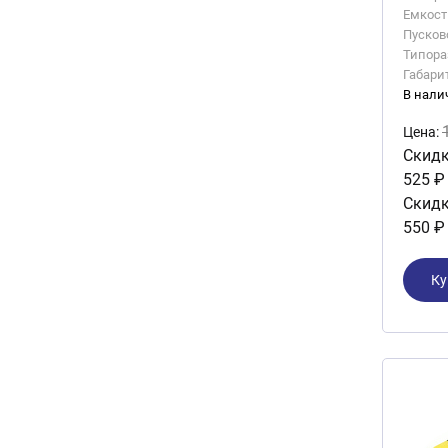
Емкость
Пусково
Типора
Габари
В нали
Цена:
Скидк
525 ₽
Скидк
550 ₽
Ку