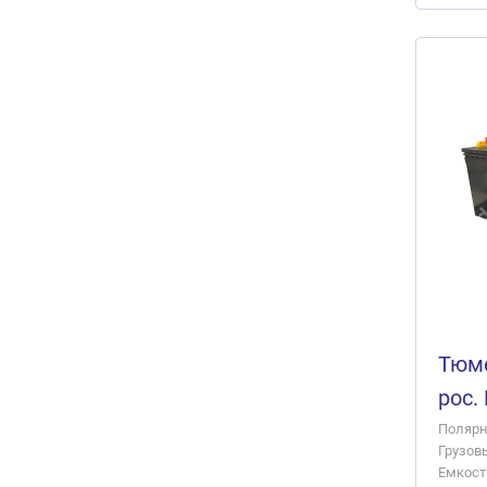
Тюме
рос. 
Полярно
Грузов
Емкость