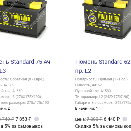
нь Standard 75 Ач
Тюмень Standard 62
 L3
пр. L2
сть: Обратная (0 - Евро.)
Полярность: Прямая (1 - Рос.)
, Ач: 75
Емкость, Ач: 62
й ток, А: 660
Пусковой ток, А: 580
змер: L3 (276X175X190)
Типоразмер: L2 (242X175X190)
тные размеры: 278x175x190
Габаритные размеры: 242x175
чии: 2
В наличии: 1
8 740 ₽
7 853 ₽
7 200 ₽
6 440 ₽
?
?
Цена:
а 5% за самовывоз
Скидка 5% за самовывоз