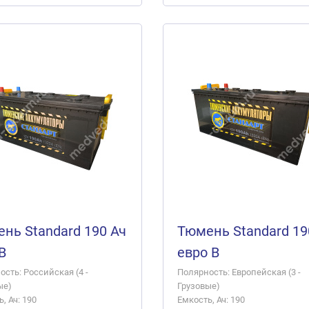
нь Standard 190 Ач
Тюмень Standard 19
B
евро B
сть: Российская (4 -
Полярность: Европейская (3 -
ые)
Грузовые)
, Ач: 190
Емкость, Ач: 190