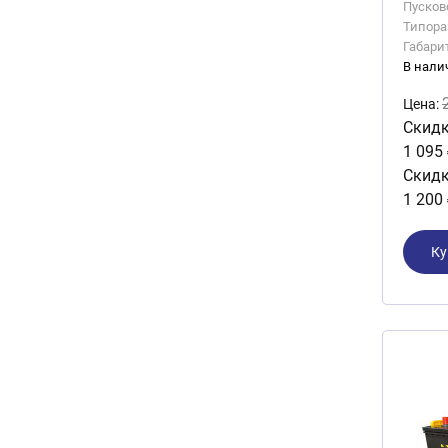
Пусково
Типора
Габари
В нали
Цена:
Скидк
1 095
Скидк
1 200
Ку