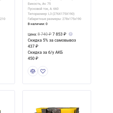
Емкость, Ач: 75
Пусковой ток, А: 660
Типоразмер: L3 (276X175X190)
x210
Габаритные размеры: 278x175x190
В наличии: 0
8 740 ₽
7 853 ₽
?
Цена:
Скидка 5% за самовывоз
437 ₽
Скидка за б/у АКБ
450 ₽