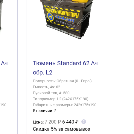
 Ач
Тюмень Standard 62 Ач
обр. L2
Полярность: Обратная (0 - Евро.)
Емкость, Ач: 62
Пусковой ток, А: 580
Типоразмер: L2 (242X175X190)
x190
Габаритные размеры: 242x175x190
В наличии: 2
7 200 ₽
6 440 ₽
?
Цена:
Скидка 5% за самовывоз