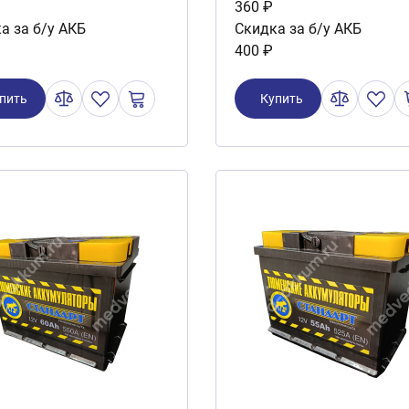
360 ₽
а за б/у АКБ
Скидка за б/у АКБ
400 ₽
пить
Купить