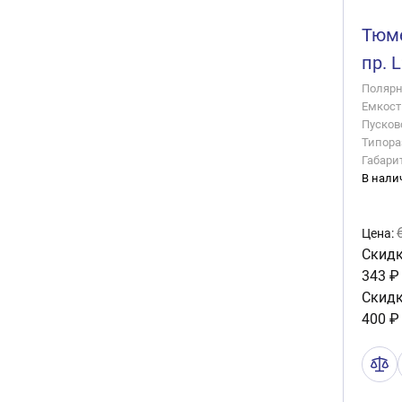
Тюме
пр. 
Полярно
Емкость
Пусково
Типора
Габари
В нали
Цена:
Скидк
343 ₽
Скидк
400 ₽