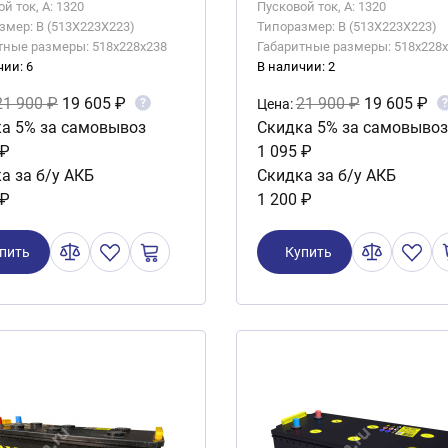
й ток, А: 1320
Пусковой ток, А: 1320
змер: B (513X223X223)
Типоразмер: B (513X223X223)
тные размеры: 518x228x238
Габаритные размеры: 518x228
чии: 6
В наличии: 2
21 900 ₽
19 605 ₽
21 900 ₽
19 605 ₽
?
?
Цена:
а 5% за самовывоз
Скидка 5% за самовывоз
 ₽
1 095 ₽
а за б/у АКБ
Скидка за б/у АКБ
 ₽
1 200 ₽
пить
Купить