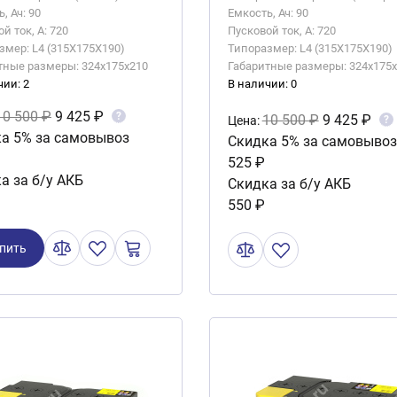
, Ач: 90
Емкость, Ач: 90
й ток, А: 720
Пусковой ток, А: 720
змер: L4 (315X175X190)
Типоразмер: L4 (315X175X190)
тные размеры: 324x175x210
Габаритные размеры: 324x175
чии: 2
В наличии: 0
10 500 ₽
9 425 ₽
?
10 500 ₽
9 425 ₽
?
Цена:
а 5% за самовывоз
Скидка 5% за самовывоз
525 ₽
а за б/у АКБ
Скидка за б/у АКБ
550 ₽
пить