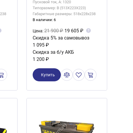
Пусковой ток, А: 1320
Типоразмер: B (513X223X223)
x238
Габаритные размеры: 518x228x238
В наличии: 6
21 900 ₽
19 605 ₽
?
Цена:
Скидка 5% за самовывоз
1 095 ₽
Скидка за б/у АКБ
1 200 ₽
Купить