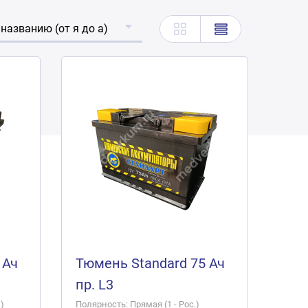
 названию (от я до а)
 Ач
Тюмень Standard 75 Ач
пр. L3
)
Полярность: Прямая (1 - Рос.)