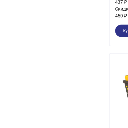
437 ₽
Скидк
450 ₽
Ку