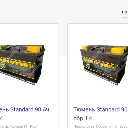
по
нь Standard 90 Ач
Тюмень Standard 90
L4
обр. L4
сть: Прямая (1 - Рос.)
Полярность: Обратная (0 - Евро.