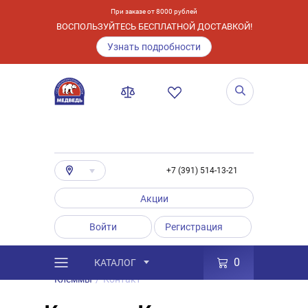
При заказе от 8000 рублей
ВОСПОЛЬЗУЙТЕСЬ БЕСПЛАТНОЙ ДОСТАВКОЙ!
Узнать подробности
+7 (391) 514-13-21
Акции
Войти
Регистрация
0
КАТАЛОГ
/
Каталог
/
Товары
/
Аксессуары
/
Клеммы
/
Контакт