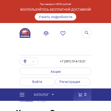
При заказе от 8000 рублей
ВОСПОЛЬЗУЙТЕСЬ БЕСПЛАТНОЙ ДОСТАВКОЙ!
Узнать подробности
+7 (391) 514-13-21
Акции
Войти
Регистрация
0
КАТАЛОГ
/
Каталог
/
Товары
/
Аксессуары
/
Клеммы
/
Старт