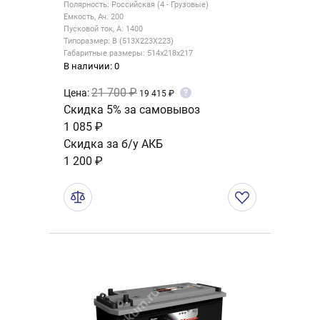
Полярность: Российская (4 - Грузовые)
Емкость, Ач: 200
Пусковой ток, А: 1400
Типоразмер: B (513X223X223)
Габаритные размеры: 514x218x217
В наличии: 0
21 700 ₽
Цена:
?
19 415 ₽
Скидка 5% за самовывоз
1 085 ₽
Скидка за б/у АКБ
1 200 ₽