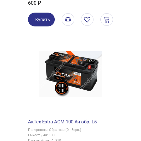
600 ₽
Купить
АкТех Extra AGM 100 Ач обр. L5
Полярность: Обратная (0 - Евро.)
Емкость, Ач: 100
Пусковой ток, А: 950