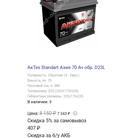
АкТех Standart Азия 70 Ач обр. D23L
Полярность: Обратная (0 - Евро.)
Емкость, Ач: 70
Пусковой ток, А: 580
Типоразмер: D23 (232X173X220)
Габаритные размеры: 232x175x225
В наличии: 3
8 150 ₽
Цена:
?
7 343 ₽
Скидка 5% за самовывоз
407 ₽
Скидка за б/у АКБ