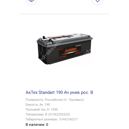
АкТех Standart 190 Ач унив рос. B
Полярность: Российская (4 - Грузовые)
Емкость, Ач: 190
Пусковой ток, А: 1350
Типоразмер: B (513X223X223)
Габаритные размеры: 514x218x217
В наличии: 0