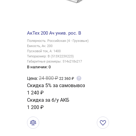
АкТех 200 Ач унив. рос. B
Полярность: Российская (4 - Грузовые)
Емкость, Ач: 200
Пусковой ток, А: 1400
Типоразмер: B (513X223X223)
Габаритные размеры: 514x218x217
В наличии: 0
24 800 ₽
Цена:
?
22 360 ₽
Скидка 5% за самовывоз
1 240 ₽
Скидка за б/у АКБ
1 200 ₽