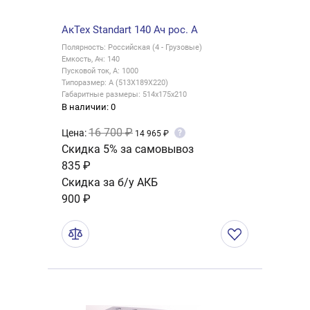
АкТех Standart 140 Ач рос. A
Полярность: Российская (4 - Грузовые)
Емкость, Ач: 140
Пусковой ток, А: 1000
Типоразмер: A (513X189X220)
Габаритные размеры: 514x175x210
В наличии: 0
16 700 ₽
Цена:
?
14 965 ₽
Скидка 5% за самовывоз
835 ₽
Скидка за б/у АКБ
900 ₽