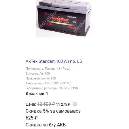
АкТех Standart 100 Ач пр. L5
Полярность: Прямая (1 - Рос.)
Емкость, Ач: 100
Пусковой ток, А: 900
Типоразмер: L5 (353X175X190)
Габаритные размеры: 353x175x190
В наличии: 1
12 500 ₽
Цена:
?
11 275 ₽
Скидка 5% за самовывоз
625 ₽
Скидка за б/у АКБ