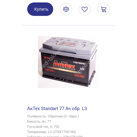
Купить
АкТех Standart 77 Ач обр. L3
Полярность: Обратная (0 - Евро.)
Емкость, Ач: 77
Пусковой ток, А: 720
Типоразмер: L3 (276X175X190)