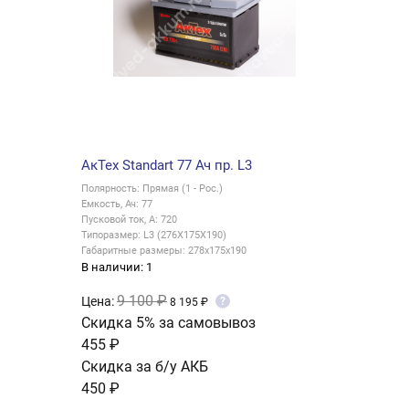
АкТех Standart 77 Ач пр. L3
Полярность: Прямая (1 - Рос.)
Емкость, Ач: 77
Пусковой ток, А: 720
Типоразмер: L3 (276X175X190)
Габаритные размеры: 278x175x190
В наличии: 1
9 100 ₽
Цена:
?
8 195 ₽
Скидка 5% за самовывоз
455 ₽
Скидка за б/у АКБ
450 ₽