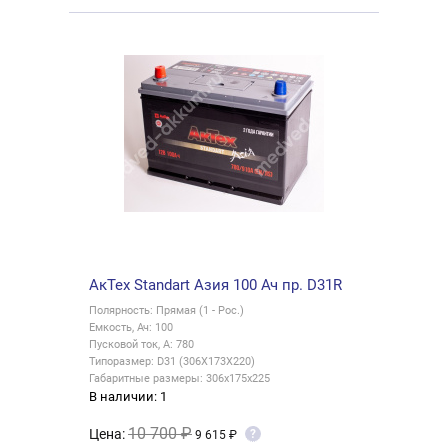
АкТех Standart Азия 100 Ач пр. D31R
Полярность: Прямая (1 - Рос.)
Емкость, Ач: 100
Пусковой ток, А: 780
Типоразмер: D31 (306X173X220)
Габаритные размеры: 306x175x225
В наличии: 1
10 700 ₽
Цена:
?
9 615 ₽