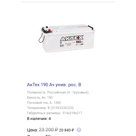
АкТех 190 Ач унив. рос. B
Полярность: Российская (4 - Грузовые)
Емкость, Ач: 190
Пусковой ток, А: 1350
Типоразмер: B (513X223X223)
Габаритные размеры: 514x218x217
В наличии: 4
23 200 ₽
Цена:
?
20 840 ₽