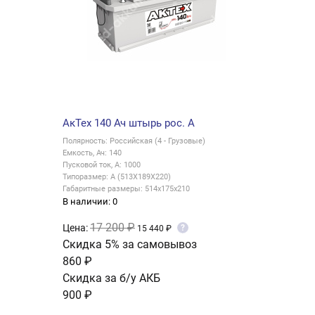
АкТех 140 Ач штырь рос. A
Полярность: Российская (4 - Грузовые)
Емкость, Ач: 140
Пусковой ток, А: 1000
Типоразмер: A (513X189X220)
Габаритные размеры: 514x175x210
В наличии: 0
17 200 ₽
Цена:
?
15 440 ₽
Скидка 5% за самовывоз
860 ₽
Скидка за б/у АКБ
900 ₽