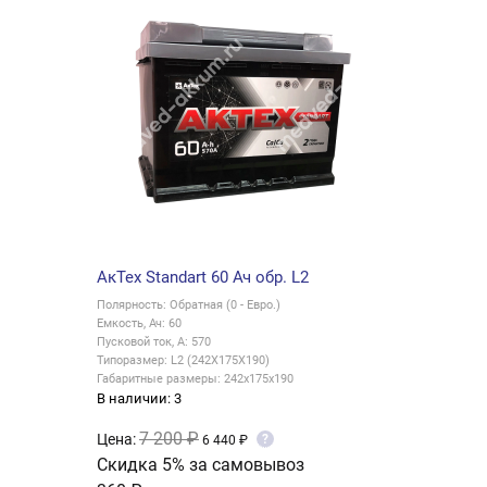
АкТех Standart 60 Ач обр. L2
Полярность: Обратная (0 - Евро.)
Емкость, Ач: 60
Пусковой ток, А: 570
Типоразмер: L2 (242X175X190)
Габаритные размеры: 242x175x190
В наличии: 3
7 200 ₽
Цена:
?
6 440 ₽
Скидка 5% за самовывоз