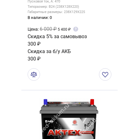
Пусковой ток, А: 470
Типоразмер: B24 (238X128X220)
Габаритные размеры: 238X129X225
В наличии: 0
6 000 ₽
Цена:
?
5 400 ₽
Скидка 5% за самовывоз
300 ₽
Скидка за б/у АКБ
300 ₽