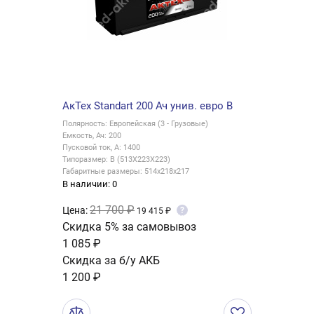
АкТех Standart 200 Ач унив. евро B
Полярность: Европейская (3 - Грузовые)
Емкость, Ач: 200
Пусковой ток, А: 1400
Типоразмер: B (513X223X223)
Габаритные размеры: 514x218x217
В наличии: 0
21 700 ₽
Цена:
?
19 415 ₽
Скидка 5% за самовывоз
1 085 ₽
Скидка за б/у АКБ
1 200 ₽