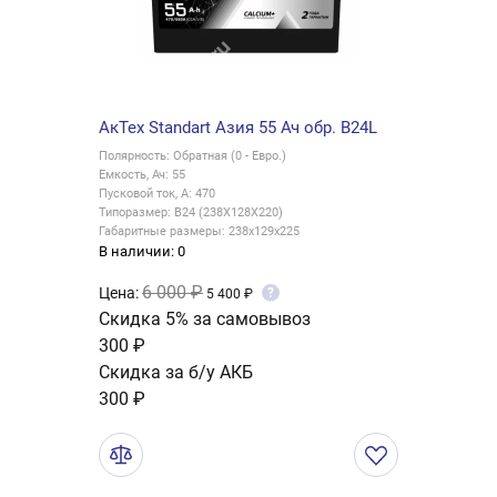
АкТех Standart Азия 55 Ач обр. B24L
Полярность: Обратная (0 - Евро.)
Емкость, Ач: 55
Пусковой ток, А: 470
Типоразмер: B24 (238X128X220)
Габаритные размеры: 238x129x225
В наличии: 0
6 000 ₽
Цена:
?
5 400 ₽
Скидка 5% за самовывоз
300 ₽
Скидка за б/у АКБ
300 ₽