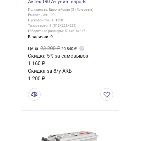
АкТех 190 Ач унив. евро B
Полярность: Европейская (3 - Грузовые)
Емкость, Ач: 190
Пусковой ток, А: 1350
Типоразмер: B (513X223X223)
Габаритные размеры: 514x218x217
В наличии: 0
23 200 ₽
Цена:
?
20 840 ₽
Скидка 5% за самовывоз
1 160 ₽
Скидка за б/у АКБ
1 200 ₽