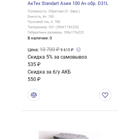
АкТех Standart Азия 100 Ач обр. D31L
Полярность: Обратная (0 - Евро.)
Емкость, Ач: 100
Пусковой ток, А: 780
Типоразмер: D31 (306X173X220)
Габаритные размеры: 306x175x225
В наличии: 0
10 700 ₽
Цена:
?
9 615 ₽
Скидка 5% за самовывоз
535 ₽
Скидка за б/у АКБ
550 ₽