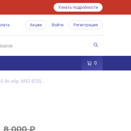
Узнать подробности
плата
Акции
Войти
Регистрация
0
40 Ач обр. M42-B20L
8 000 ₽