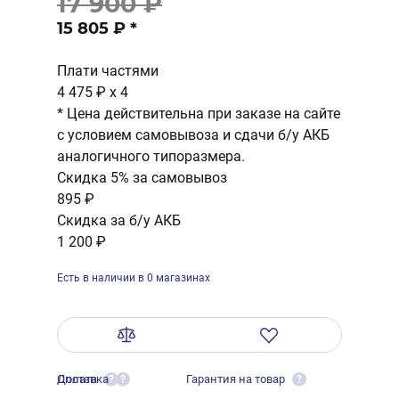
17 900 ₽
15 805 ₽
*
Плати частями
4 475 ₽
x 4
* Цена действительна при заказе на сайте
с условием самовывоза и сдачи б/у АКБ
аналогичного типоразмера.
Скидка 5% за самовывоз
895 ₽
Скидка за б/у АКБ
1 200 ₽
Есть в наличии в 0 магазинах
Оплата
Доставка
Гарантия на товар
?
?
?