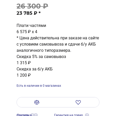
26 300 ₽
23 785 ₽
*
Плати частями
6 575 ₽
x 4
* Цена действительна при заказе на сайте
с условием самовывоза и сдачи б/у АКБ
аналогичного типоразмера.
Скидка 5% за самовывоз
1 315 ₽
Скидка за б/у АКБ
1 200 ₽
Есть в наличии в 0 магазинах
Оплата
Доставка
Гарантия на товар
?
?
?