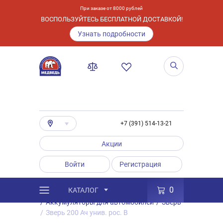
При заказе от 8000 рублей
ВОСПОЛЬЗУЙТЕСЬ БЕСПЛАТНОЙ ДОСТАВКОЙ!
Узнать подробности
+7 (391) 514-13-21
Акции
Войти
Регистрация
0
КАТАЛОГ
/
Каталог
/
Товары
/
Аккумуляторы
/
Аккумуляторы для автомобилей
/
Зверь
/
Зверь 200 Ач унив. рос. B