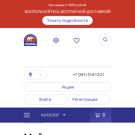
При заказе от 8000 рублей
ВОСПОЛЬЗУЙТЕСЬ БЕСПЛАТНОЙ ДОСТАВКОЙ!
Узнать подробности
+7 (391) 514-13-21
Акции
Войти
Регистрация
0
КАТАЛОГ
/
Полезные статьи
/
Мой дом – моя
крепость!