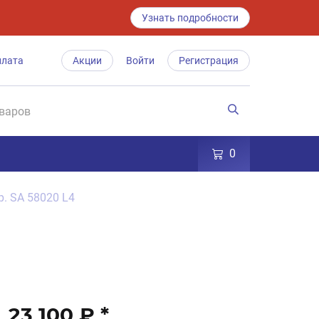
Узнать подробности
плата
Акции
Войти
Регистрация
0
р. SA 58020 L4
23 100 ₽
*