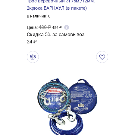
Трос веревочный 3т./5м./12мм.
2крюка БАРНАУЛ (в пакете)
В наличии: 0
480 ₽
Цена:
?
456 ₽
Скидка 5% за самовывоз
24 ₽