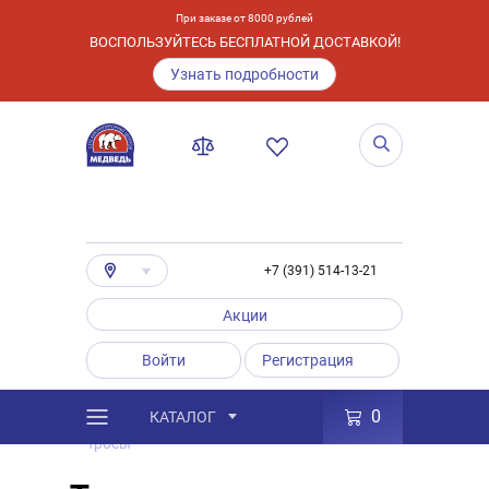
При заказе от 8000 рублей
ВОСПОЛЬЗУЙТЕСЬ БЕСПЛАТНОЙ ДОСТАВКОЙ!
Узнать подробности
+7 (391) 514-13-21
Акции
Войти
Регистрация
0
КАТАЛОГ
/
Каталог
/
Товары
/
Аксессуары
/
Тросы